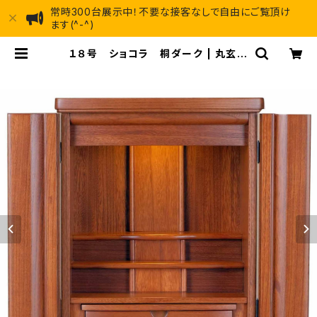
常時300台展示中！不要な接客なしで自由にご覧頂け
ます(^-^)
１８号 ショコラ 桐ダーク | 丸玄工
芸ショールーム