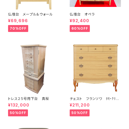
仏壇台 メープル＆ウォール
仏壇台 オペラ
¥69,696
¥92,400
70%OFF
60%OFF
トレス２５号用下台 真桜
チェスト フランソワ ﾀﾓ・ｸﾘｱ
／15722
¥132,000
¥211,200
50%OFF
50%OFF