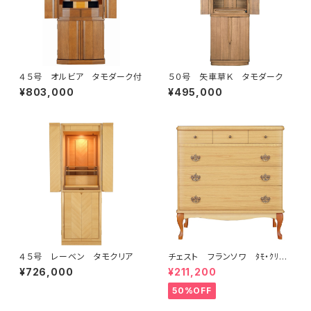
４５号 オルビア タモダーク付
５０号 矢車草Ｋ タモダーク
¥803,000
¥495,000
４５号 レーベン タモクリア
チェスト フランソワ ﾀﾓ・ｸﾘｱ
／15722
¥726,000
¥211,200
50%OFF