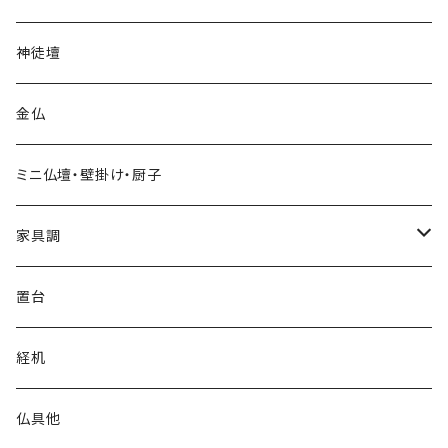
地袋付仏間用・半台
上置
神徒壇
台付
台付
金仏
ミニ仏壇・壁掛け・厨子
家具調
上置
置台
台付
経机
仏具他