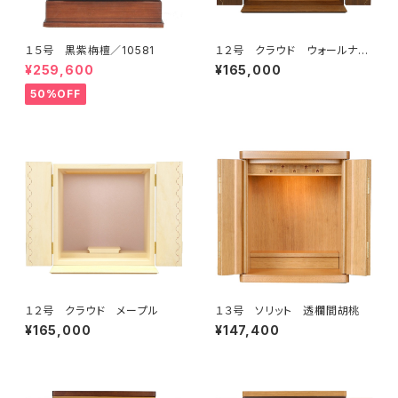
１５号 黒紫栴檀／10581
１２号 クラウド ウォールナッ
ト
¥259,600
¥165,000
50%OFF
１２号 クラウド メープル
１３号 ソリット 透欄間胡桃
¥165,000
¥147,400