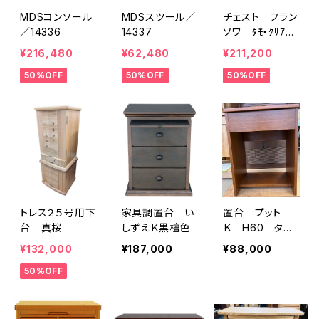
MDSコンソール
MDSスツール／
チェスト フラン
／14336
14337
ソワ ﾀﾓ・ｸﾘｱ／
15722
¥216,480
¥62,480
¥211,200
50%OFF
50%OFF
50%OFF
トレス２５号用下
家具調置台 い
置台 プット
台 真桜
しずえＫ黒檀色
Ｋ H60 タモ
ダーク
¥132,000
¥187,000
¥88,000
50%OFF