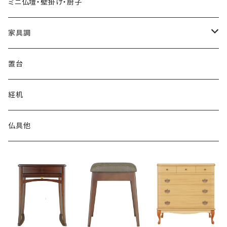
ミニ仏壇・壁掛け・厨子
家具調
上置
置台
台付
経机
仏具他