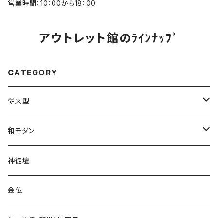
営業時間：10：00から18：00
アウトレット館のﾗｲﾝﾅｯﾌﾟ
CATEGORY
従来型
上置
和モダン
地袋付仏間用・半台
上置
神徒壇
台付
台付
金仏