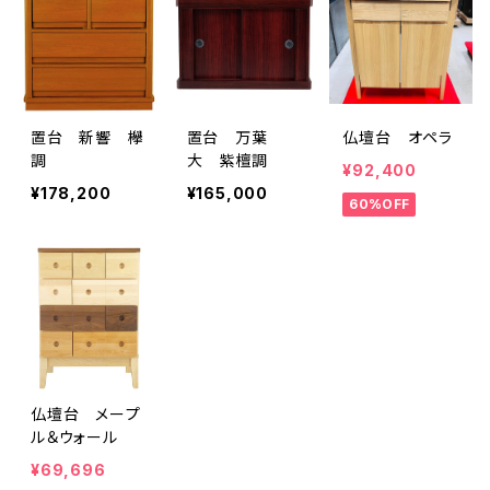
置台 新響 欅
置台 万葉
仏壇台 オペラ
調
大 紫檀調
¥92,400
¥178,200
¥165,000
60%OFF
仏壇台 メープ
ル＆ウォール
¥69,696