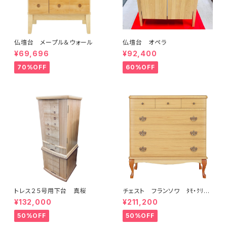
仏壇台 メープル＆ウォール
仏壇台 オペラ
¥69,696
¥92,400
70%OFF
60%OFF
トレス２５号用下台 真桜
チェスト フランソワ ﾀﾓ・ｸﾘｱ
／15722
¥132,000
¥211,200
50%OFF
50%OFF