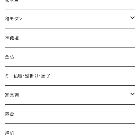
上置
和モダン
地袋付仏間用・半台
上置
神徒壇
台付
台付
金仏
ミニ仏壇・壁掛け・厨子
家具調
上置
置台
台付
経机