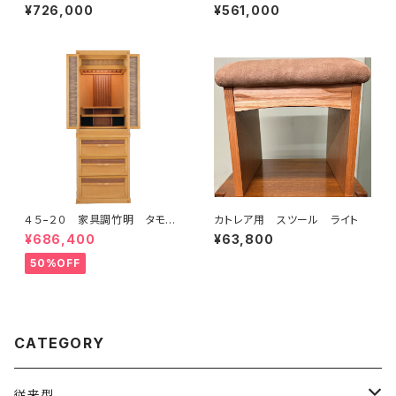
¥726,000
¥561,000
４５−２０ 家具調竹明 タモ／1
カトレア用 スツール ライト
4340
¥686,400
¥63,800
50%OFF
CATEGORY
従来型