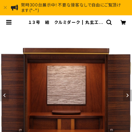
常時300台展示中！不要な接客なしで自由にご覧頂け
ます(^-^)
１３号 結 クルミダーク | 丸玄工芸
ショールーム