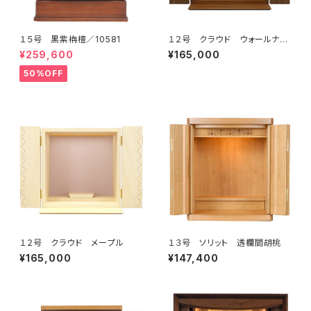
１５号 黒紫栴檀／10581
１２号 クラウド ウォールナッ
ト
¥259,600
¥165,000
50%OFF
１２号 クラウド メープル
１３号 ソリット 透欄間胡桃
¥165,000
¥147,400