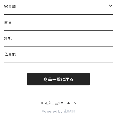
家具調
上置
置台
台付
経机
仏具他
商品一覧に戻る
© 丸玄工芸ショールーム
Powered by