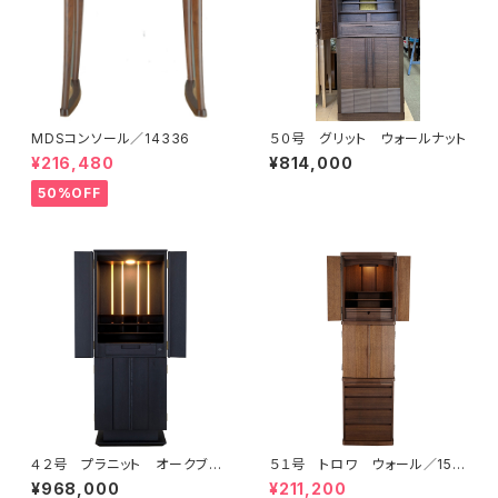
MDSコンソール／14336
５０号 グリット ウォールナット
¥216,480
¥814,000
50%OFF
４２号 プラニット オークブラ
５１号 トロワ ウォール／157
ック
49
¥968,000
¥211,200