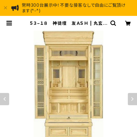
常時300台展示中！不要な接客なしで自由にご覧頂け
ます(^-^)
５３−１８ 神徒壇 友ＡＳＨ | 丸玄工
芸ショールーム