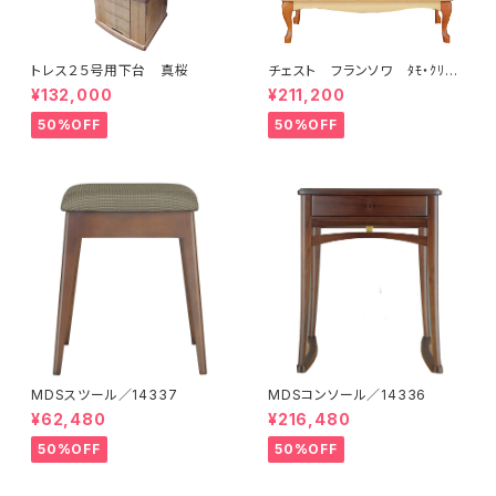
トレス２５号用下台 真桜
チェスト フランソワ ﾀﾓ・ｸﾘｱ
／15722
¥132,000
¥211,200
50%OFF
50%OFF
MDSスツール／14337
MDSコンソール／14336
¥62,480
¥216,480
50%OFF
50%OFF