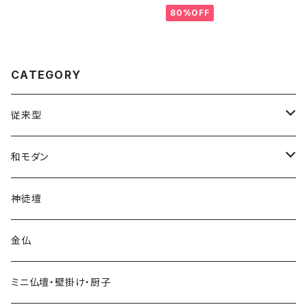
80%OFF
CATEGORY
従来型
上置
和モダン
地袋付仏間用・半台
上置
神徒壇
台付
台付
金仏
ミニ仏壇・壁掛け・厨子