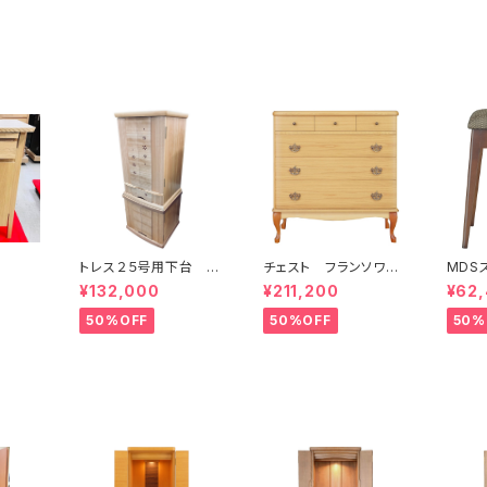
トレス２５号用下台 真
チェスト フランソワ ﾀ
MDS
桜
ﾓ・ｸﾘｱ／15722
¥132,000
¥211,200
¥62
50%OFF
50%OFF
50%