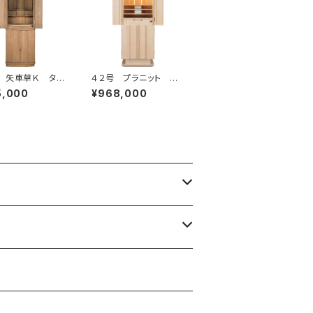
 矢車草Ｋ タモ
４２号 プラニット オ
ークホワイト
5,000
¥968,000