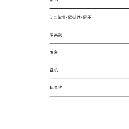
ミニ仏壇・壁掛け・厨子
家具調
上置
置台
台付
経机
仏具他