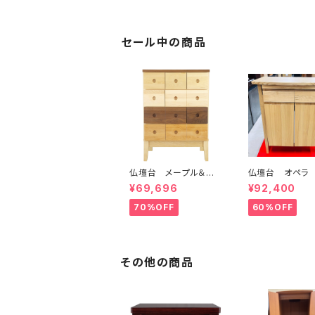
セール中の商品
仏壇台 メープル＆ウォ
仏壇台 オペラ
ール
¥69,696
¥92,400
70%OFF
60%OFF
その他の商品