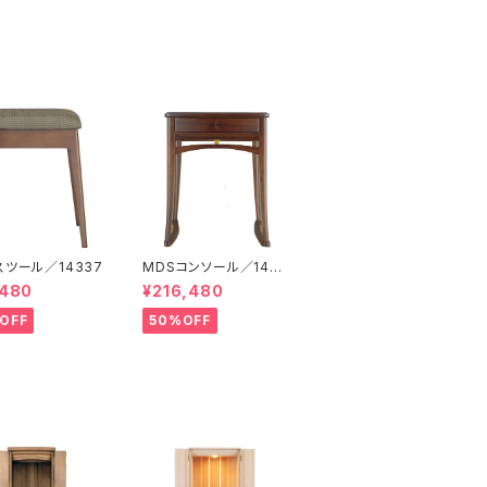
スツール／14337
MDSコンソール／143
36
,480
¥216,480
OFF
50%OFF