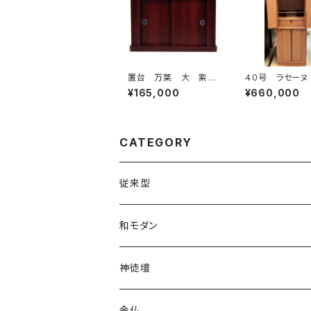
置台 万葉 大 紫檀
４０号 ラセーヌ
調
ライト
¥165,000
¥660,000
CATEGORY
従来型
上置
和モダン
地袋付仏間用・半台
上置
神徒壇
台付
台付
金仏