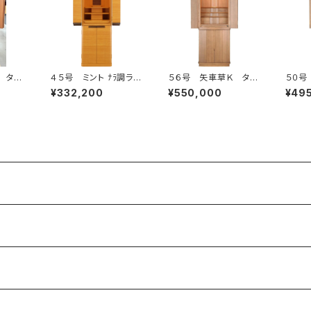
 タモ
４５号 ミント ﾅﾗ調ライ
５６号 矢車草Ｋ タモ
５０号
ト色艶有
ダーク
ダーク
¥332,200
¥550,000
¥49