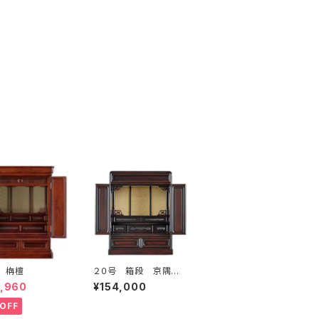
 栴檀
２０号 箱段 京隅
丸 紫檀調
8,960
¥154,000
OFF