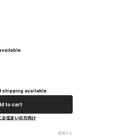
available
l shipping available
d to cart
にお住まいの方向け
通報する