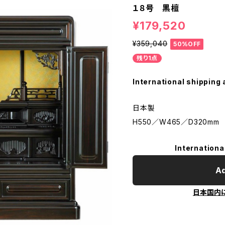
１８号 黒檀
¥179,520
¥359,040
50%OFF
残り1点
International shipping 
日本製
H550／W465／D320mm
Internationa
Ad
日本国内