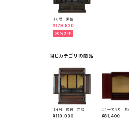
１８号 黒檀
¥179,520
50%OFF
同じカテゴリの商品
１４号 箱段 京隅
１４号てまり 紫
丸 紫檀調
¥110,000
¥81,400