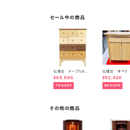
セール中の商品
仏壇台 メープル＆ウォ
仏壇台 オペラ
ール
¥69,696
¥92,400
70%OFF
60%OFF
その他の商品