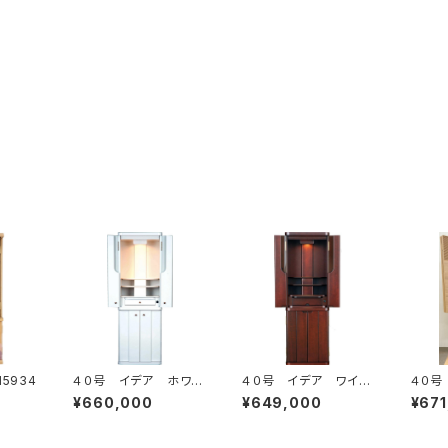
5934
４０号 イデア ホワイ
４０号 イデア ワイン
４０号
ト
レッド
¥660,000
¥649,000
¥671