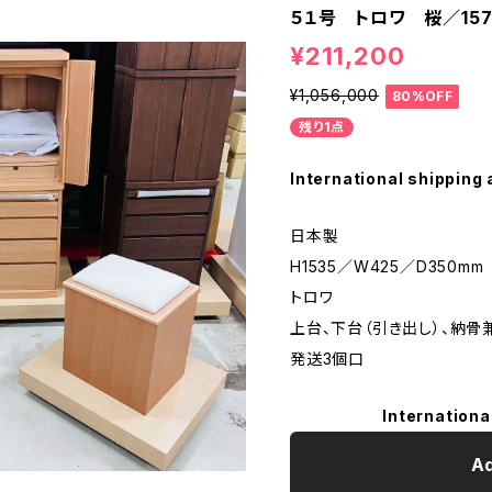
５１号 トロワ 桜／157
¥211,200
¥1,056,000
80%OFF
残り1点
International shipping 
日本製
H1535／W425／D350mm
トロワ
上台、下台（引き出し）、納骨
発送3個口
Internationa
Ad