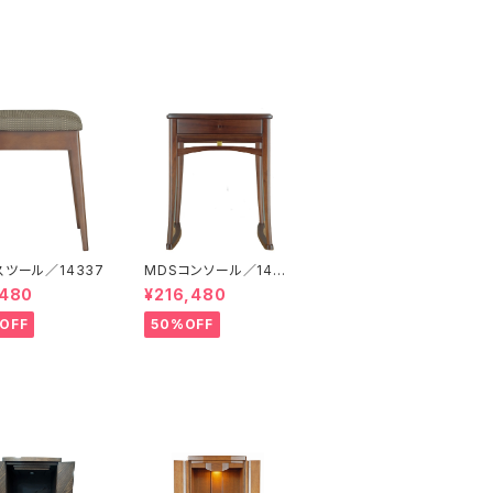
スツール／14337
MDSコンソール／143
36
,480
¥216,480
OFF
50%OFF