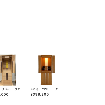
 グリット タモ
４０号 グロリア タモ
ダーク
,000
¥398,200