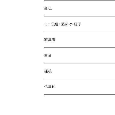
台付
台付
金仏
ミニ仏壇・壁掛け・厨子
家具調
上置
置台
台付
経机
仏具他