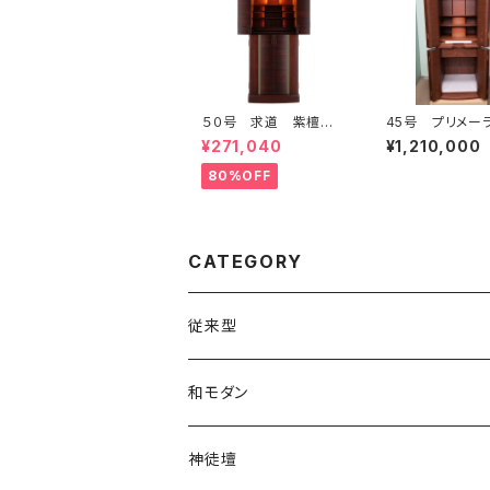
５０号 求道 紫檀／1
45号 プリメーラ
4334
ﾙﾅｯﾄ桜花／1171
¥271,040
¥1,210,000
80%OFF
CATEGORY
従来型
上置
和モダン
地袋付仏間用・半台
上置
神徒壇