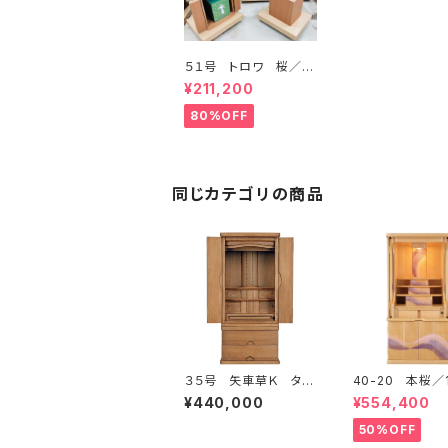
５１号 トロワ 桜／15
750
¥211,200
80%OFF
同じカテゴリの商品
３５号 矢車草Ｋ タモ
40-20 本桜／1
ダーク
¥440,000
¥554,400
50%OFF