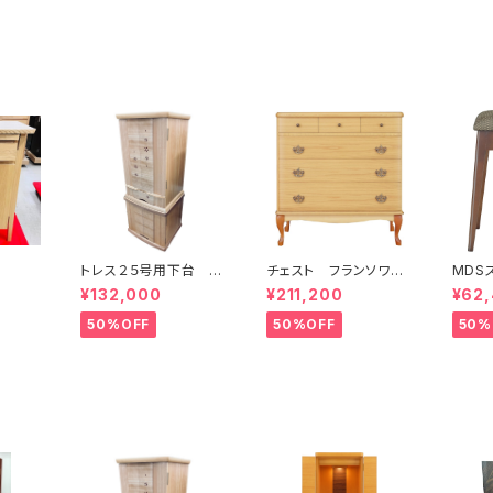
トレス２５号用下台 真
チェスト フランソワ ﾀ
MDS
桜
ﾓ・ｸﾘｱ／15722
¥132,000
¥211,200
¥62
50%OFF
50%OFF
50%