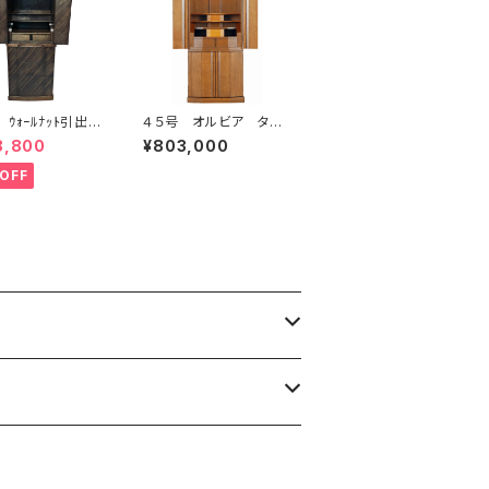
ｳｫｰﾙﾅｯﾄ引出し
４５号 オルビア タモ
ダーク付
8,800
¥803,000
OFF