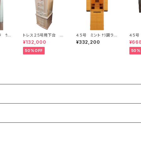
 ｳｫ-
トレス２５号用下台 真
４５号 ミント ﾅﾗ調ライ
４５号 
2
桜
ト色艶有
ﾀｲﾌﾟ
¥132,000
¥332,200
¥66
50%OFF
50%